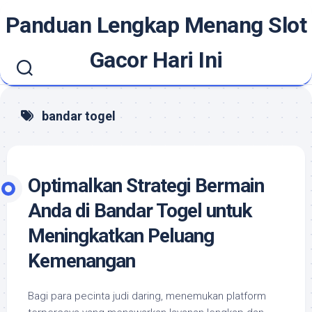
Skip
Panduan Lengkap Menang Slot
to
content
Gacor Hari Ini
bandar togel
Optimalkan Strategi Bermain
Anda di Bandar Togel untuk
Meningkatkan Peluang
Kemenangan
Bagi para pecinta judi daring, menemukan platform