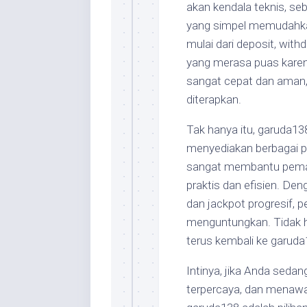
akan kendala teknis, se
yang simpel memudahka
mulai dari deposit, wit
yang merasa puas karena
sangat cepat dan aman,
diterapkan.
Tak hanya itu, garuda13
menyediakan berbagai p
sangat membantu pema
praktis dan efisien. Den
dan jackpot progresif, 
menguntungkan. Tidak h
terus kembali ke garud
Intinya, jika Anda sedan
terpercaya, dan menaw