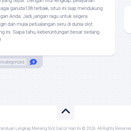
n yang tepat. Dengan fitur lengkap, pelayanan
bagai garuda138 terbaik, situs ini siap mendukung
gan Anda. Jadi, jangan ragu untuk segera
in dan mulai petualangan seru di dunia slot
ng ini. Siapa tahu, keberuntungan besar sedang
!
ncategorized
0
anduan Lengkap Menang Slot Gacor Hari Ini © 2026. All Rights Reserve