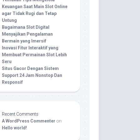
Keuangan Saat Main Slot Online
agar Tidak Rugi dan Tetap
Untung
Bagaimana Slot Digital
Menyajikan Pengalaman
Bermain yang Imersif
Inovasi Fitur Interaktif yang
Membuat Permainan Slot Lebih
Seru
Situs Gacor Dengan Sistem
Support 24 Jam Nonstop Dan
Responsif
Recent Comments
A WordPress Commenter
on
Hello world!