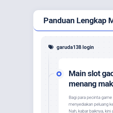
Skip
Panduan Lengkap Me
to
content
garuda138 login
Main slot ga
menang maki
Bagi para pecinta game
menyediakan peluang k
Nah, kabar baiknya, kin