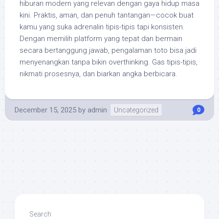
hiburan modern yang relevan dengan gaya hidup masa
kini. Praktis, aman, dan penuh tantangan—cocok buat
kamu yang suka adrenalin tipis-tipis tapi konsisten.
Dengan memilih platform yang tepat dan bermain
secara bertanggung jawab, pengalaman toto bisa jadi
menyenangkan tanpa bikin overthinking. Gas tipis-tipis,
nikmati prosesnya, dan biarkan angka berbicara.
December 15, 2025
by
admin
Uncategorized
0
Search