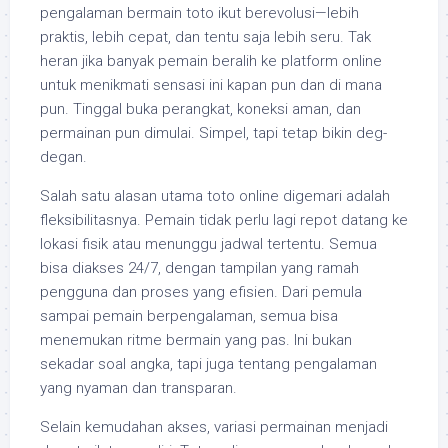
pengalaman bermain toto ikut berevolusi—lebih
praktis, lebih cepat, dan tentu saja lebih seru. Tak
heran jika banyak pemain beralih ke platform online
untuk menikmati sensasi ini kapan pun dan di mana
pun. Tinggal buka perangkat, koneksi aman, dan
permainan pun dimulai. Simpel, tapi tetap bikin deg-
degan.
Salah satu alasan utama toto online digemari adalah
fleksibilitasnya. Pemain tidak perlu lagi repot datang ke
lokasi fisik atau menunggu jadwal tertentu. Semua
bisa diakses 24/7, dengan tampilan yang ramah
pengguna dan proses yang efisien. Dari pemula
sampai pemain berpengalaman, semua bisa
menemukan ritme bermain yang pas. Ini bukan
sekadar soal angka, tapi juga tentang pengalaman
yang nyaman dan transparan.
Selain kemudahan akses, variasi permainan menjadi