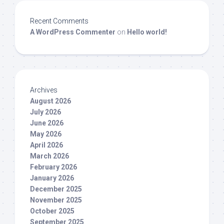
Recent Comments
A WordPress Commenter
on
Hello world!
Archives
August 2026
July 2026
June 2026
May 2026
April 2026
March 2026
February 2026
January 2026
December 2025
November 2025
October 2025
September 2025