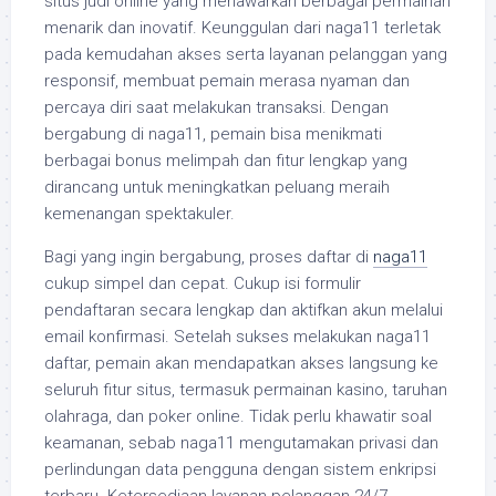
situs judi online yang menawarkan berbagai permainan
menarik dan inovatif. Keunggulan dari naga11 terletak
pada kemudahan akses serta layanan pelanggan yang
responsif, membuat pemain merasa nyaman dan
percaya diri saat melakukan transaksi. Dengan
bergabung di naga11, pemain bisa menikmati
berbagai bonus melimpah dan fitur lengkap yang
dirancang untuk meningkatkan peluang meraih
kemenangan spektakuler.
Bagi yang ingin bergabung, proses daftar di
naga11
cukup simpel dan cepat. Cukup isi formulir
pendaftaran secara lengkap dan aktifkan akun melalui
email konfirmasi. Setelah sukses melakukan naga11
daftar, pemain akan mendapatkan akses langsung ke
seluruh fitur situs, termasuk permainan kasino, taruhan
olahraga, dan poker online. Tidak perlu khawatir soal
keamanan, sebab naga11 mengutamakan privasi dan
perlindungan data pengguna dengan sistem enkripsi