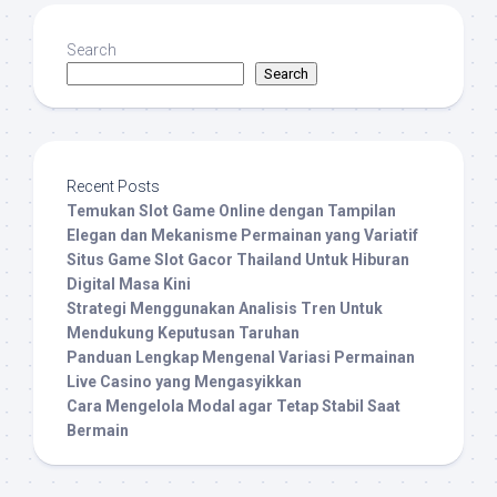
Search
Search
Recent Posts
Temukan Slot Game Online dengan Tampilan
Elegan dan Mekanisme Permainan yang Variatif
Situs Game Slot Gacor Thailand Untuk Hiburan
Digital Masa Kini
Strategi Menggunakan Analisis Tren Untuk
Mendukung Keputusan Taruhan
Panduan Lengkap Mengenal Variasi Permainan
Live Casino yang Mengasyikkan
Cara Mengelola Modal agar Tetap Stabil Saat
Bermain