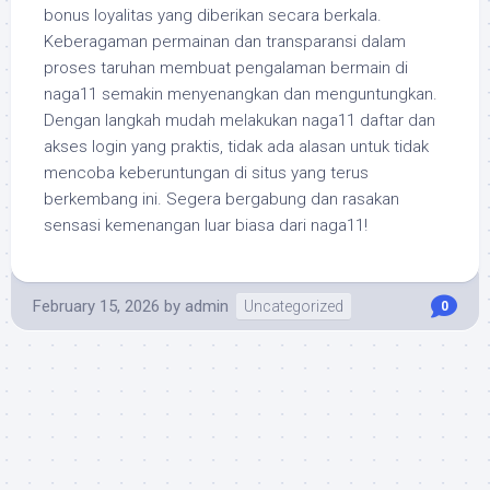
bonus loyalitas yang diberikan secara berkala.
Keberagaman permainan dan transparansi dalam
proses taruhan membuat pengalaman bermain di
naga11 semakin menyenangkan dan menguntungkan.
Dengan langkah mudah melakukan naga11 daftar dan
akses login yang praktis, tidak ada alasan untuk tidak
mencoba keberuntungan di situs yang terus
berkembang ini. Segera bergabung dan rasakan
sensasi kemenangan luar biasa dari naga11!
February 15, 2026
by
admin
Uncategorized
0