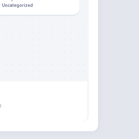
Uncategorized
d.