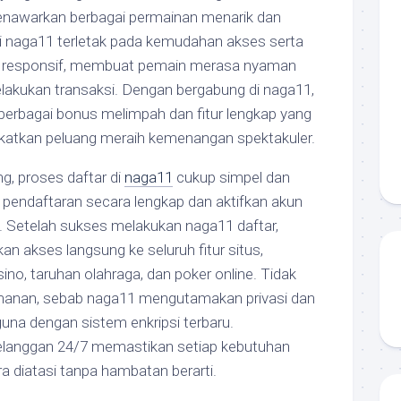
 menawarkan berbagai permainan menarik dan
ri naga11 terletak pada kemudahan akses serta
g responsif, membuat pemain merasa nyaman
elakukan transaksi. Dengan bergabung di naga11,
berbagai bonus melimpah dan fitur lengkap yang
katkan peluang meraih kemenangan spektakuler.
g, proses daftar di
naga11
cukup simpel dan
ir pendaftaran secara lengkap dan aktifkan akun
i. Setelah sukses melakukan naga11 daftar,
 akses langsung ke seluruh fitur situs,
no, taruhan olahraga, dan poker online. Tidak
amanan, sebab naga11 mengutamakan privasi dan
una dengan sistem enkripsi terbaru.
elanggan 24/7 memastikan setiap kebutuhan
a diatasi tanpa hambatan berarti.