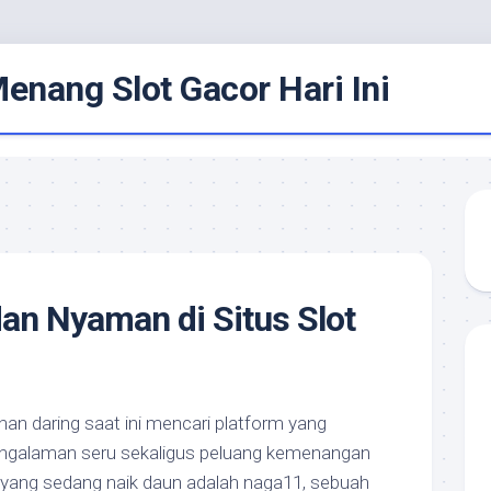
nang Slot Gacor Hari Ini
an Nyaman di Situs Slot
n daring saat ini mencari platform yang
galaman seru sekaligus peluang kemenangan
 yang sedang naik daun adalah naga11, sebuah