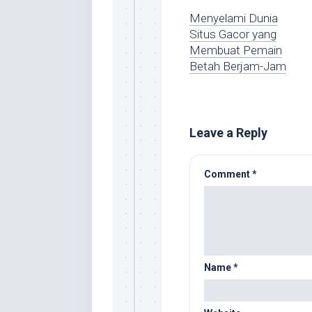
Menyelami Dunia
Situs Gacor yang
Membuat Pemain
Betah Berjam-Jam
Leave a Reply
Comment
*
Name
*