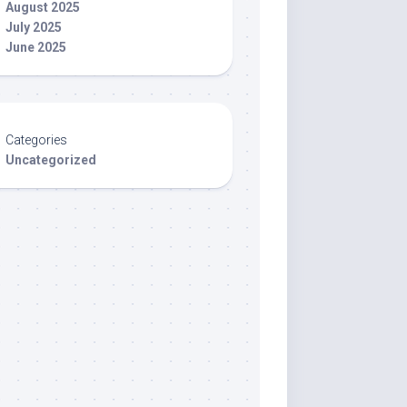
August 2025
July 2025
June 2025
Categories
Uncategorized