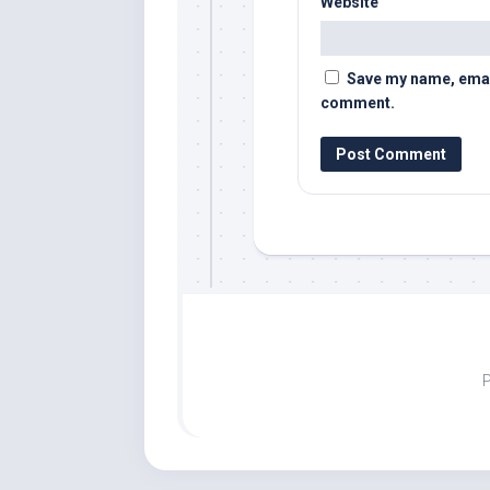
Website
Save my name, email,
comment.
P