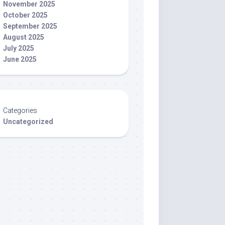
November 2025
October 2025
September 2025
August 2025
July 2025
June 2025
Categories
Uncategorized