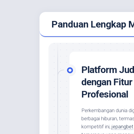
Skip
Panduan Lengkap Me
to
content
Platform Jud
dengan Fitur
Profesional
Perkembangan dunia dig
berbagai hiburan, termas
kompetitif ini,
jepangbet