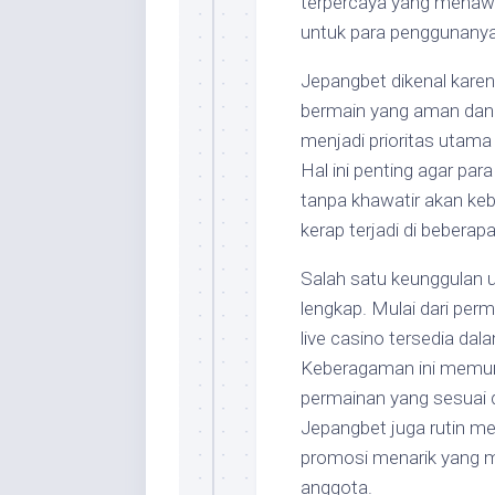
terpercaya yang menawa
untuk para penggunanya
Jepangbet dikenal kar
bermain yang aman dan
menjadi prioritas utama
Hal ini penting agar pa
tanpa khawatir akan ke
kerap terjadi di beberapa 
Salah satu keunggulan 
lengkap. Mulai dari perm
live casino tersedia da
Keberagaman ini memun
permainan yang sesuai d
Jepangbet juga rutin m
promosi menarik yang 
anggota.