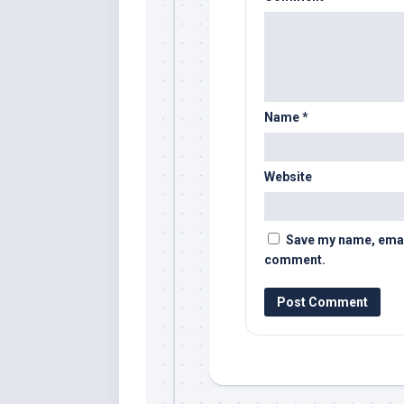
Name
*
Website
Save my name, email,
comment.