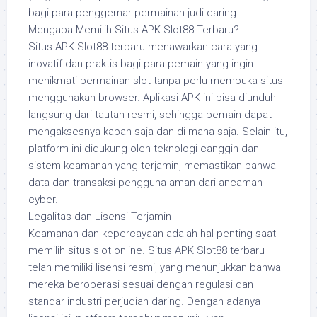
bagi para penggemar permainan judi daring.
Mengapa Memilih Situs APK Slot88 Terbaru?
Situs APK Slot88 terbaru menawarkan cara yang
inovatif dan praktis bagi para pemain yang ingin
menikmati permainan slot tanpa perlu membuka situs
menggunakan browser. Aplikasi APK ini bisa diunduh
langsung dari tautan resmi, sehingga pemain dapat
mengaksesnya kapan saja dan di mana saja. Selain itu,
platform ini didukung oleh teknologi canggih dan
sistem keamanan yang terjamin, memastikan bahwa
data dan transaksi pengguna aman dari ancaman
cyber.
Legalitas dan Lisensi Terjamin
Keamanan dan kepercayaan adalah hal penting saat
memilih situs slot online. Situs APK Slot88 terbaru
telah memiliki lisensi resmi, yang menunjukkan bahwa
mereka beroperasi sesuai dengan regulasi dan
standar industri perjudian daring. Dengan adanya