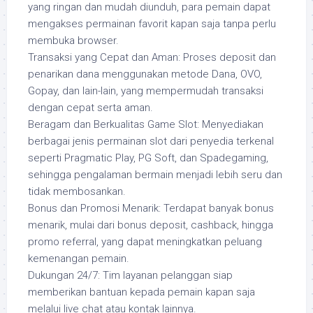
yang ringan dan mudah diunduh, para pemain dapat
mengakses permainan favorit kapan saja tanpa perlu
membuka browser.
Transaksi yang Cepat dan Aman: Proses deposit dan
penarikan dana menggunakan metode Dana, OVO,
Gopay, dan lain-lain, yang mempermudah transaksi
dengan cepat serta aman.
Beragam dan Berkualitas Game Slot: Menyediakan
berbagai jenis permainan slot dari penyedia terkenal
seperti Pragmatic Play, PG Soft, dan Spadegaming,
sehingga pengalaman bermain menjadi lebih seru dan
tidak membosankan.
Bonus dan Promosi Menarik: Terdapat banyak bonus
menarik, mulai dari bonus deposit, cashback, hingga
promo referral, yang dapat meningkatkan peluang
kemenangan pemain.
Dukungan 24/7: Tim layanan pelanggan siap
memberikan bantuan kepada pemain kapan saja
melalui live chat atau kontak lainnya.