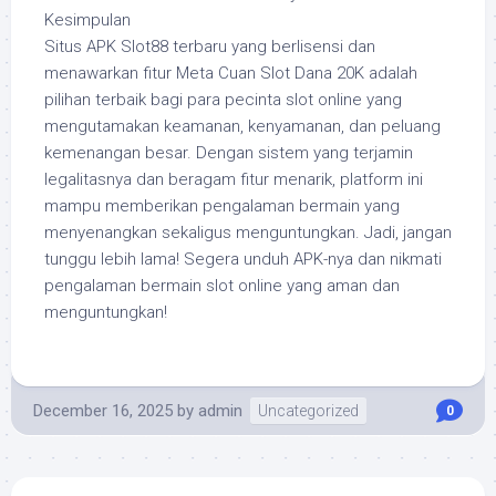
Kesimpulan
Situs APK Slot88 terbaru yang berlisensi dan
menawarkan fitur Meta Cuan Slot Dana 20K adalah
pilihan terbaik bagi para pecinta slot online yang
mengutamakan keamanan, kenyamanan, dan peluang
kemenangan besar. Dengan sistem yang terjamin
legalitasnya dan beragam fitur menarik, platform ini
mampu memberikan pengalaman bermain yang
menyenangkan sekaligus menguntungkan. Jadi, jangan
tunggu lebih lama! Segera unduh APK-nya dan nikmati
pengalaman bermain slot online yang aman dan
menguntungkan!
December 16, 2025
by
admin
Uncategorized
0