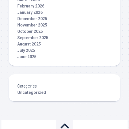
February 2026
January 2026
December 2025
November 2025
October 2025
September 2025
August 2025
July 2025
June 2025
Categories
Uncategorized