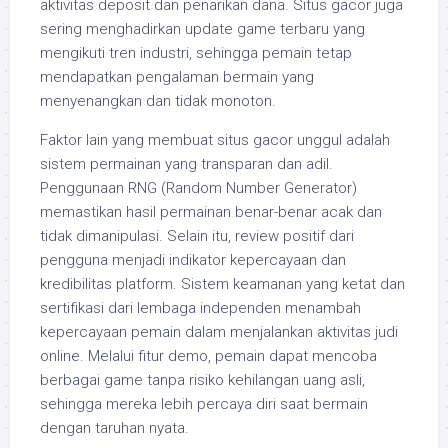
aktivitas deposit dan penarikan dana. Situs gacor juga
sering menghadirkan update game terbaru yang
mengikuti tren industri, sehingga pemain tetap
mendapatkan pengalaman bermain yang
menyenangkan dan tidak monoton.
Faktor lain yang membuat situs gacor unggul adalah
sistem permainan yang transparan dan adil.
Penggunaan RNG (Random Number Generator)
memastikan hasil permainan benar-benar acak dan
tidak dimanipulasi. Selain itu, review positif dari
pengguna menjadi indikator kepercayaan dan
kredibilitas platform. Sistem keamanan yang ketat dan
sertifikasi dari lembaga independen menambah
kepercayaan pemain dalam menjalankan aktivitas judi
online. Melalui fitur demo, pemain dapat mencoba
berbagai game tanpa risiko kehilangan uang asli,
sehingga mereka lebih percaya diri saat bermain
dengan taruhan nyata.