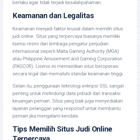
berlaku agar tidak terjadi kesalahpahaman.
Keamanan dan Legalitas
Keamanan menjadi faktor krusial dalam memilih situs
judi online. Situs yang terpercaya biasanya memiliki
lisensi resmi dari lembaga pengatur perjudian
internasional seperti Malta Gaming Authority (MGA)
atau Philippine Amusement and Gaming Corporation
(PAGCOR). Lisensi ini memastikan situs beroperasi
secara legal dan mematuhi standar keamanan tinggi.
Selain itu, penggunaan teknologi enkripsi SSL sangat
penting untuk melindungi data pribadi dan transaksi
keuangan pemain. Situs yang baik juga menyediakan
layanan pelanggan yang responsif untuk membantu
pemain jika mengalami kendala.
Tips Memilih Situs Judi Online
Terpercaya