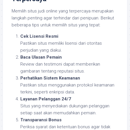
Memilih situs judi online yang terpercaya merupakan
langkah penting agar terhindar dari penipuan. Berikut
beberapa tips untuk memilih situs yang tepat:
Cek Lisensi Resmi
Pastikan situs memiliki lisensi dari otoritas
perjudian yang diakui.
Baca Ulasan Pemain
Review dan testimoni dapat memberikan
gambaran tentang reputasi situs.
Perhatikan Sistem Keamanan
Pastikan situs menggunakan protokol keamanan
terkini, seperti enkripsi data.
Layanan Pelanggan 24/7
Situs yang menyediakan dukungan pelanggan
setiap saat akan memudahkan pemain.
Transparansi Bonus
Periksa syarat dan ketentuan bonus agar tidak