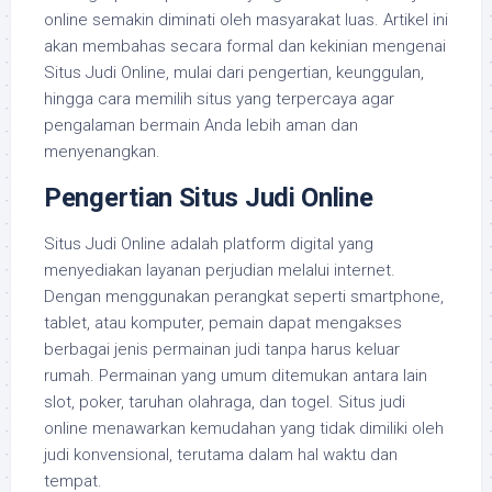
online semakin diminati oleh masyarakat luas. Artikel ini
akan membahas secara formal dan kekinian mengenai
Situs Judi Online, mulai dari pengertian, keunggulan,
hingga cara memilih situs yang terpercaya agar
pengalaman bermain Anda lebih aman dan
menyenangkan.
Pengertian Situs Judi Online
Situs Judi Online adalah platform digital yang
menyediakan layanan perjudian melalui internet.
Dengan menggunakan perangkat seperti smartphone,
tablet, atau komputer, pemain dapat mengakses
berbagai jenis permainan judi tanpa harus keluar
rumah. Permainan yang umum ditemukan antara lain
slot, poker, taruhan olahraga, dan togel. Situs judi
online menawarkan kemudahan yang tidak dimiliki oleh
judi konvensional, terutama dalam hal waktu dan
tempat.