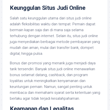
Keunggulan Situs Judi Online
Salah satu keunggulan utama dari situs judi online
adalah fleksibilitas waktu dan tempat. Pemain dapat
bermain kapan saja dan di mana saja selama
terhubung dengan internet. Selain itu, situs judi online
juga menyediakan berbagai metode pembayaran yang
mudah dan aman, mulai dari transfer bank, dompet
digital, hingga pulsa.
Bonus dan promosi yang menarik juga menjadi daya
tarik tersendiri. Banyak situs judi online menawarkan
bonus selamat datang, cashback, dan program
loyalitas untuk meningkatkan kenyamanan dan
keuntungan pemain. Namun, sangat penting untuk
membaca dan memahami syarat serta ketentuan yang
berlaku agar tidak terjadi kesalahpahaman.
Keamanan dan Legalitas