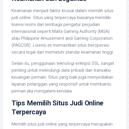
Keamanan menjadi faktor krusial dalam memilih situs
judi online. Situs yang terpercaya biasanya memiliki
lisensi resmi dari lembaga pengatur perjudian
internasional seperti Malta Gaming Authority (MGA)
atau Philippine Amusement and Gaming Corporation
(PAGCOR). Lisensi ini memastikan situs beroperasi
secara legal dan mematuhi standar keamanan tinggi.
Selain itu, penggunaan teknologi enkripsi SSL sangat
penting untuk melindungi data pribadi dan transaksi
keuangan pemain. Situs yang baik juga menyediakan
layanan pelanggan yang responsif untuk membantu
pemain jika mengalami kendala.
Tips Memilih Situs Judi Online
Terpercaya
Memilih situs judi online yang terpercaya merupakan