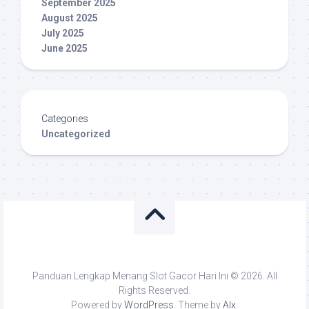
September 2025
August 2025
July 2025
June 2025
Categories
Uncategorized
Panduan Lengkap Menang Slot Gacor Hari Ini © 2026. All
Rights Reserved.
Powered by
WordPress
. Theme by
Alx
.