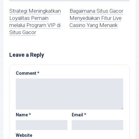
Strategi Meningkatkan
Bagaimana Situs Gacor
Loyalitas Pemain
Menyediakan Fitur Live
melalui Program VIP di
Casino Yang Menarik
Situs Gacor
Leave a Reply
Comment
*
Name
*
Email
*
Website