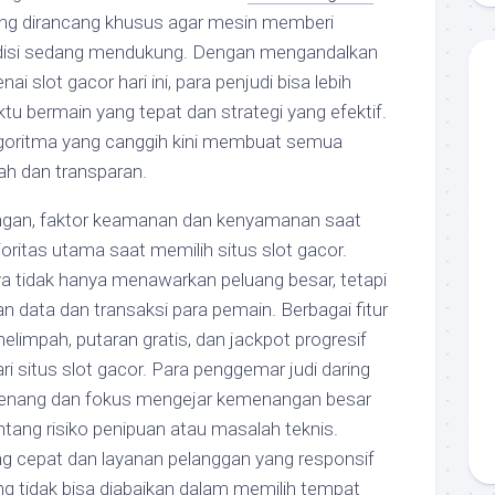
 yang dirancang khusus agar mesin memberi
ndisi sedang mendukung. Dengan mengandalkan
i slot gacor hari ini, para penjudi bisa lebih
 bermain yang tepat dan strategi yang efektif.
algoritma yang canggih kini membuat semua
ah dan transparan.
ungan, faktor keamanan dan kenyamanan saat
oritas utama saat memilih situs slot gacor.
a tidak hanya menawarkan peluang besar, tetapi
data dan transaksi para pemain. Berbagai fitur
elimpah, putaran gratis, dan jackpot progresif
i situs slot gacor. Para penggemar judi daring
tenang dan fokus mengejar kemenangan besar
ntang risiko penipuan atau masalah teknis.
 cepat dan layanan pelanggan yang responsif
ng tidak bisa diabaikan dalam memilih tempat