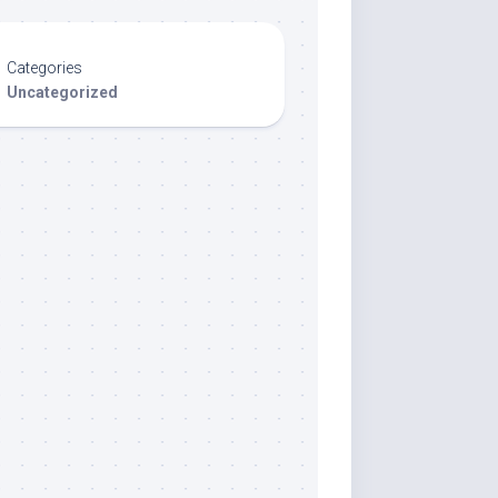
Categories
Uncategorized