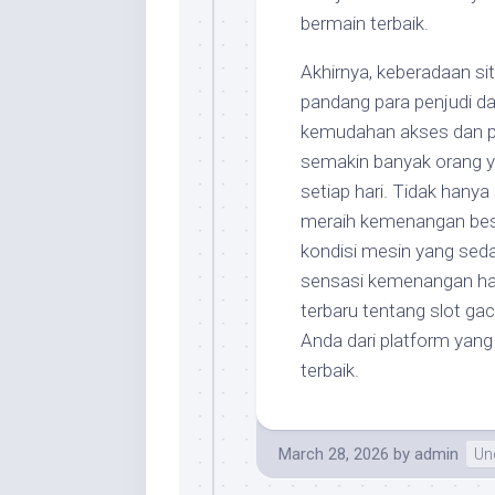
bermain terbaik.
Akhirnya, keberadaan si
pandang para penjudi d
kemudahan akses dan pel
semakin banyak orang 
setiap hari. Tidak hanya
meraih kemenangan be
kondisi mesin yang seda
sensasi kemenangan hari
terbaru tentang slot ga
Anda dari platform yang
terbaik.
March 28, 2026
by
admin
Un