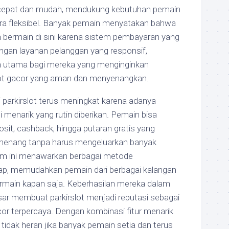
 cepat dan mudah, mendukung kebutuhan pemain
ara fleksibel. Banyak pemain menyatakan bahwa
ermain di sini karena sistem pembayaran yang
engan layanan pelanggan yang responsif,
han utama bagi mereka yang menginginkan
ot gacor yang aman dan menyenangkan.
i parkirslot terus meningkat karena adanya
i menarik yang rutin diberikan. Pemain bisa
it, cashback, hingga putaran gratis yang
menang tanpa harus mengeluarkan banyak
form ini menawarkan berbagai metode
ap, memudahkan pemain dari berbagai kalangan
rmain kapan saja. Keberhasilan mereka dalam
r membuat parkirslot menjadi reputasi sebagai
acor terpercaya. Dengan kombinasi fitur menarik
tidak heran jika banyak pemain setia dan terus