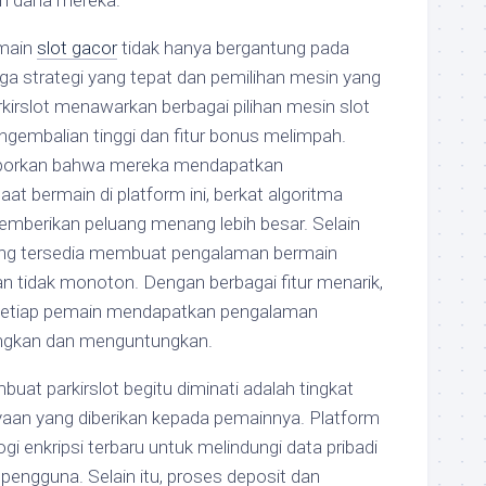
n dana mereka.
rmain
slot gacor
tidak hanya bergantung pada
uga strategi yang tepat dan pemilihan mesin yang
arkirslot menawarkan berbagai pilihan mesin slot
engembalian tinggi dan fitur bonus melimpah.
porkan bahwa mereka mendapatkan
t bermain di platform ini, berkat algoritma
emberikan peluang menang lebih besar. Selain
 yang tersedia membuat pengalaman bermain
an tidak monoton. Dengan berbagai fitur menarik,
 setiap pemain mendapatkan pengalaman
ngkan dan menguntungkan.
at parkirslot begitu diminati adalah tingkat
an yang diberikan kepada pemainnya. Platform
i enkripsi terbaru untuk melindungi data pribadi
pengguna. Selain itu, proses deposit dan