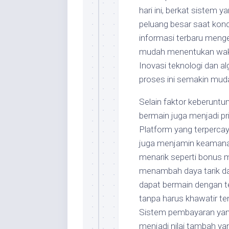
hari ini, berkat sistem
peluang besar saat ko
informasi terbaru mengena
mudah menentukan waktu
Inovasi teknologi dan 
proses ini semakin mud
Selain faktor keberunt
bermain juga menjadi pri
Platform yang terpercay
juga menjamin keamanan 
menarik seperti bonus m
menambah daya tarik dar
dapat bermain dengan 
tanpa harus khawatir te
Sistem pembayaran yang
menjadi nilai tambah ya