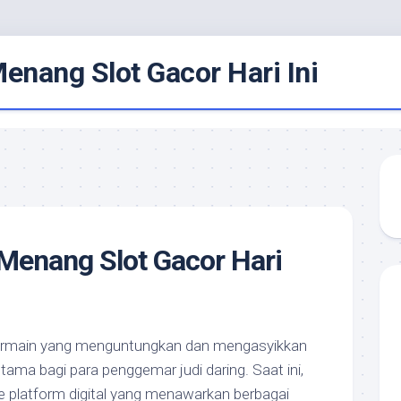
nang Slot Gacor Hari Ini
Menang Slot Gacor Hari
rmain yang menguntungkan dan mengasyikkan
utama bagi para penggemar judi daring. Saat ini,
e platform digital yang menawarkan berbagai