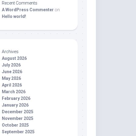
Recent Comments
A WordPress Commenter
on
Hello world!
Archives
August 2026
July 2026
June 2026
May 2026
April 2026
March 2026
February 2026
January 2026
December 2025
November 2025
October 2025
September 2025