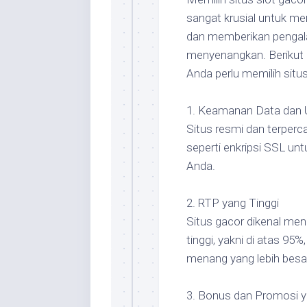
sangat krusial untuk m
dan memberikan pengal
menyenangkan. Berikut
Anda perlu memilih situ
1. Keamanan Data dan
Situs resmi dan terper
seperti enkripsi SSL un
Anda.
2. RTP yang Tinggi
Situs gacor dikenal men
tinggi, yakni di atas 9
menang yang lebih besa
3. Bonus dan Promosi y