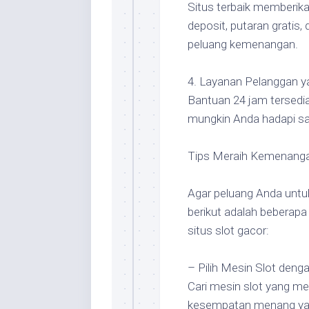
Situs terbaik memberik
deposit, putaran gratis
peluang kemenangan.
4. Layanan Pelanggan y
Bantuan 24 jam tersedi
mungkin Anda hadapi sa
Tips Meraih Kemenangan
Agar peluang Anda unt
berikut adalah beberapa
situs slot gacor:
– Pilih Mesin Slot deng
Cari mesin slot yang m
kesempatan menang yang