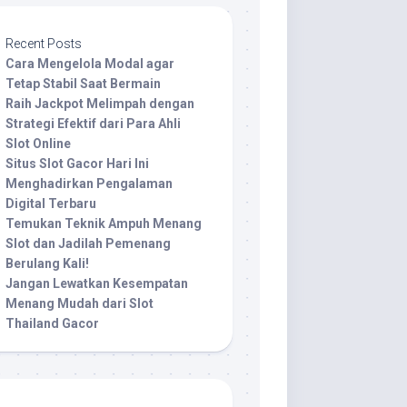
Recent Posts
Cara Mengelola Modal agar
Tetap Stabil Saat Bermain
Raih Jackpot Melimpah dengan
Strategi Efektif dari Para Ahli
Slot Online
Situs Slot Gacor Hari Ini
Menghadirkan Pengalaman
Digital Terbaru
Temukan Teknik Ampuh Menang
Slot dan Jadilah Pemenang
Berulang Kali!
Jangan Lewatkan Kesempatan
Menang Mudah dari Slot
Thailand Gacor