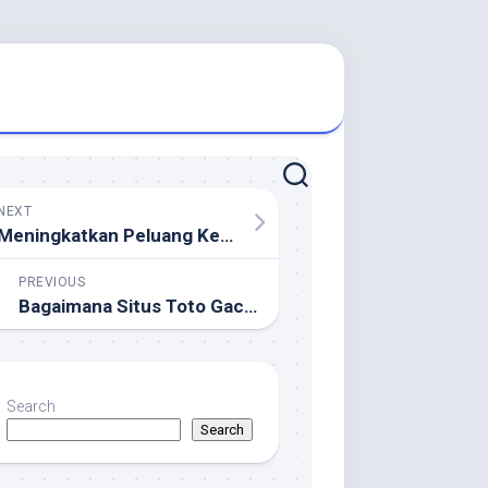
NEXT
Meningkatkan Peluang Kemenangan melalui Pemilihan Situs Slot Gacor Terpercaya
PREVIOUS
Bagaimana Situs Toto Gacor Membantu Pemain Pemula Meraih Kemenangan
Search
Search