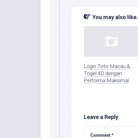
You may also like.
Login Toto Macau &
Togel 4D dengan
Performa Maksimal
Leave a Reply
Comment
*