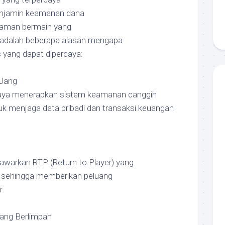
enjamin keamanan dana
aman bermain yang
 adalah beberapa alasan mengapa
s yang dapat dipercaya:
 Uang
caya menerapkan sistem keamanan canggih
tuk menjaga data pribadi dan transaksi keuangan
awarkan RTP (Return to Player) yang
5%, sehingga memberikan peluang
r.
ang Berlimpah