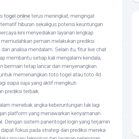
as
togel online
terus meningkat, mengingat
ternatif hiburan sekaligus potensi keuntungan
erpercaya kini menyediakan layanan lengkap
g memudahkan pemain melakukan prediksi
dan analisa mendalam. Selain itu, fitur live chat
iap membantu setiap kali mengalami kendala,
 bermain tetap lancar dan menyenangkan.
 untuk memenangkan toto togel atau toto 4d
gi siapa saja yang aktif mengikuti
prediksi terbaik.
dalam menebak angka keberuntungan tak lagi
engan platform yang menawarkan kenyamanan
 Dengan sistem panentogel login yang terjamin
dapat fokus pada strategi dan prediksi mereka
lalui inovasi teknologi dan layanan pelanggan