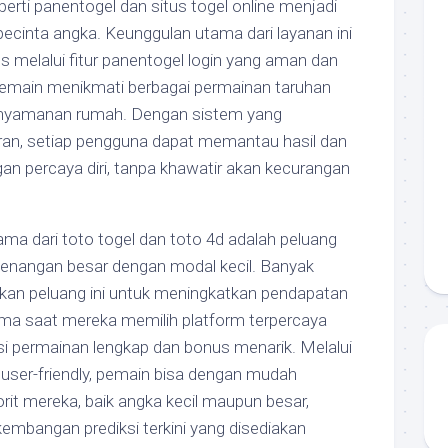
erti panentogel dan situs togel online menjadi
pecinta angka. Keunggulan utama dari layanan ini
 melalui fitur panentogel login yang aman dan
emain menikmati berbagai permainan taruhan
kenyamanan rumah. Dengan sistem yang
aran, setiap pengguna dapat memantau hasil dan
n percaya diri, tanpa khawatir akan kecurangan
ama dari toto togel dan toto 4d adalah peluang
enangan besar dengan modal kecil. Banyak
an peluang ini untuk meningkatkan pendapatan
tama saat mereka memilih platform terpercaya
i permainan lengkap dan bonus menarik. Melalui
user-friendly, pemain bisa dengan mudah
it mereka, baik angka kecil maupun besar,
kembangan prediksi terkini yang disediakan