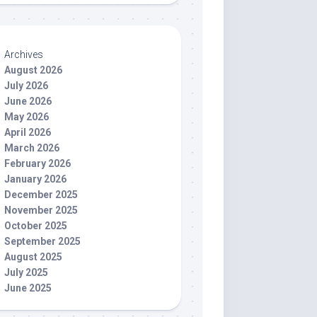
Archives
August 2026
July 2026
June 2026
May 2026
April 2026
March 2026
February 2026
January 2026
December 2025
November 2025
October 2025
September 2025
August 2025
July 2025
June 2025