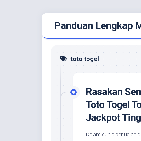
Skip
Panduan Lengkap Me
to
content
toto togel
Rasakan Sens
Toto Togel T
Jackpot Ting
Dalam dunia perjudian 