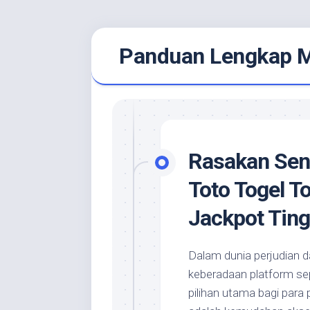
Skip
Panduan Lengkap Me
to
content
Rasakan Sens
Toto Togel T
Jackpot Ting
Dalam dunia perjudian 
keberadaan platform sep
pilihan utama bagi para 