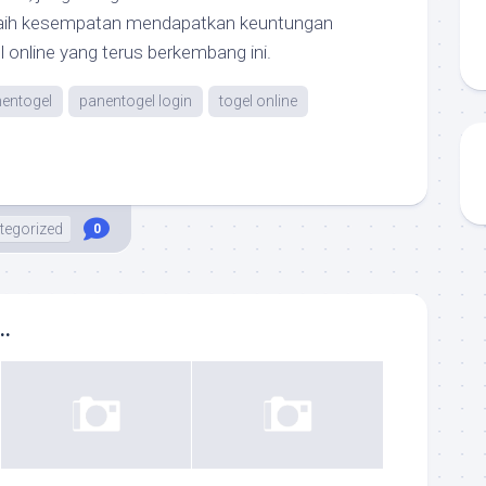
n raih kesempatan mendapatkan keuntungan
el online yang terus berkembang ini.
entogel
panentogel login
togel online
tegorized
0
..