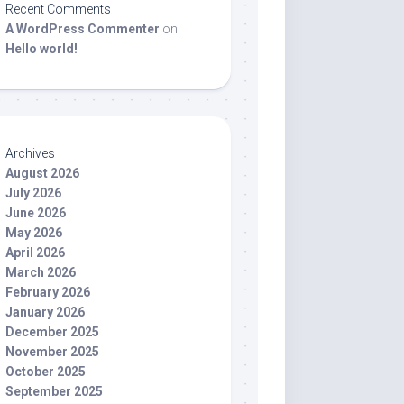
Recent Comments
A WordPress Commenter
on
Hello world!
Archives
August 2026
July 2026
June 2026
May 2026
April 2026
March 2026
February 2026
January 2026
December 2025
November 2025
October 2025
September 2025