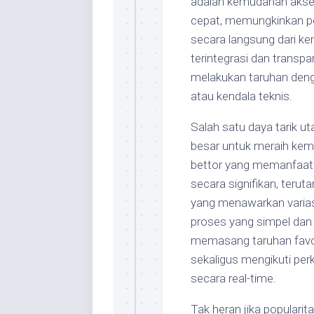
adalah kemudahan akses
cepat, memungkinkan p
secara langsung dari 
terintegrasi dan transp
melakukan taruhan denga
atau kendala teknis.
Salah satu daya tarik ut
besar untuk meraih kem
bettor yang memanfaatk
secara signifikan, teru
yang menawarkan varias
proses yang simpel dan 
memasang taruhan favor
sekaligus mengikuti per
secara real-time.
Tak heran jika popularit