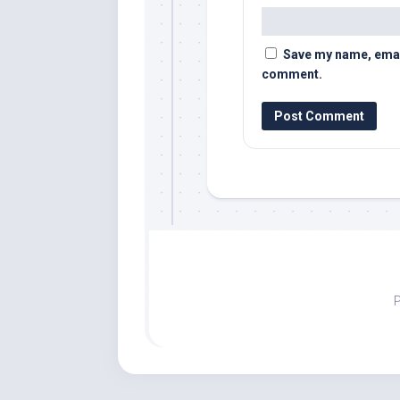
Save my name, email,
comment.
P