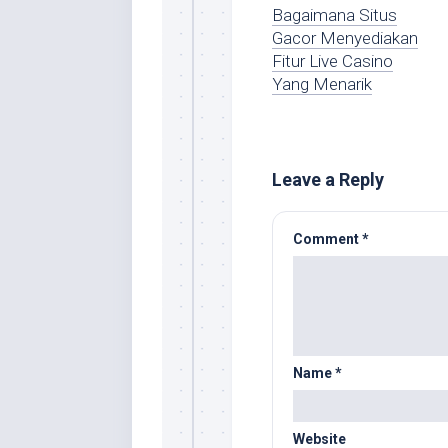
Bagaimana Situs
Gacor Menyediakan
Fitur Live Casino
Yang Menarik
Leave a Reply
Comment
*
Name
*
Website